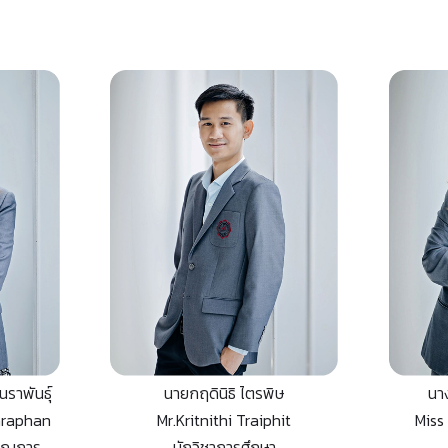
นราพันธุ์
นายกฤดินิธิ ไตรพิษ
นา
araphan
Mr.Kritnithi Traiphit
Miss
นาญการ
นักวิชาการศึกษา