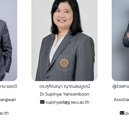
วาน ยอดวิ
ดร.ศุภิณญา ญาณสมบูรณ์
ผู้ช่วยศ
Dr.Supinya Yansomboon
.Kangwan
Assista
supinyad@g.swu.ac.th
c.th
pa