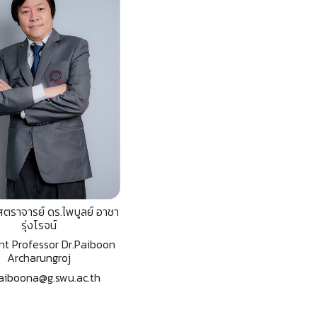
าสตราจารย์ ดร.ไพบูลย์ อาชา
รุ่งโรจน์
nt Professor Dr.Paiboon
Archarungroj
iboona@g.swu.ac.th