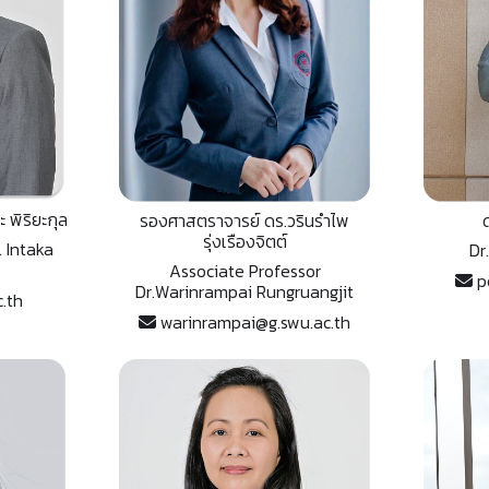
 พิริยะกุล
รองศาสตราจารย์ ดร.วรินรำไพ
ด
รุ่งเรืองจิตต์
. Intaka
Dr
Associate Professor
p
Dr.Warinrampai Rungruangjit
.th
warinrampai@g.swu.ac.th