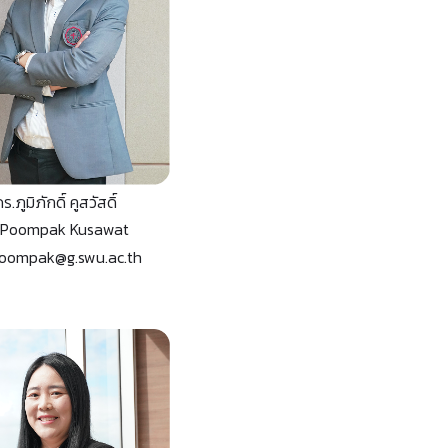
ร.ภูมิภักดิ์ คูสวัสดิ์
.Poompak Kusawat
oompak@g.swu.ac.th