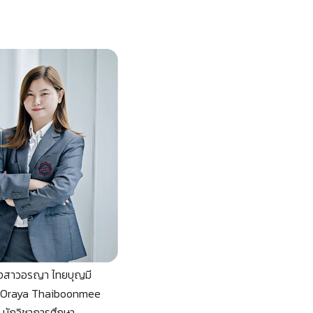
งสาวอรญา ไทยบุญมี
 Oraya Thaiboonmee
นักวิชาการศึกษา