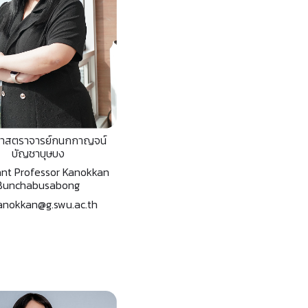
ยศาสตราจารย์กนกกาญจน์
บัญชาบุษบง
ant Professor Kanokkan
Bunchabusabong
nokkan@g.swu.ac.th