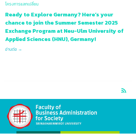
โครงการแลกเปลี่ยน
Ready to Explore Germany? Here’s your
chance to join the Summer Semester 2025
Exchange Program at Neu-Ulm University of
Applied Sciences (HNU), Germany!
RSS
rss_feed